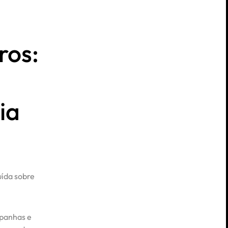
ros:
ia
uída sobre
panhas e