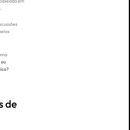
a baseada em
.
iscussões
pelos
 uma
 ou
ico?
s de