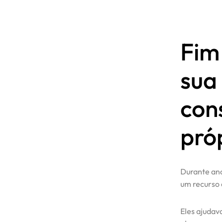
Fim 
sua
con
pró
Durante ano
um recurso 
Eles ajuda