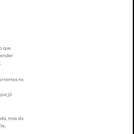
to que
pender
.
orrentes no
que já
ada, mas da
te,