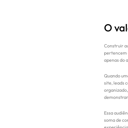
O val
Construir a
pertencem à
apenas do a
Quando uma 
site, leads
organizado,
demonstrara
Essa audiên
soma de con
experiência