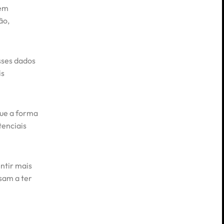
 em
ão,
sses dados
is
que a forma
tenciais
ntir mais
sam a ter