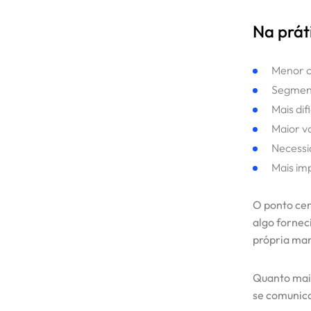
Na prát
Menor c
Segment
Mais di
Maior v
Necessi
Mais im
O ponto cen
algo fornec
própria mar
Quanto mai
se comunica