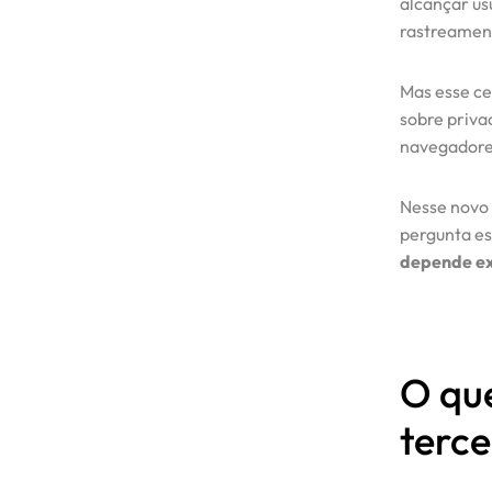
alcançar us
rastreament
Mas esse ce
sobre priva
navegadores
Nesse novo 
pergunta es
depende ex
Início
O que
Serviços
terce