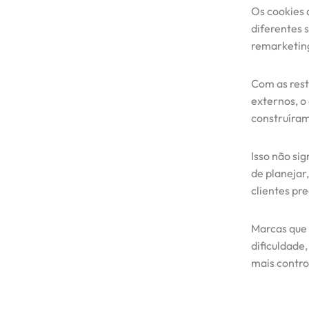
Cases / Projetos
Os cookies 
diferentes 
remarketing
Blog
Com as rest
Contato
externos, o 
construíram
Isso não sig
de planejar
clientes pre
Marcas que 
dificuldade
mais contro