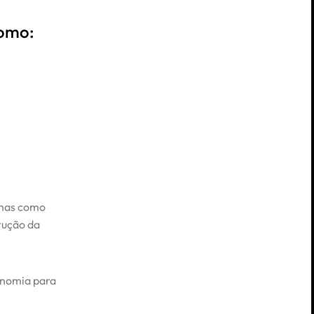
como:
enas como
rução da
onomia para