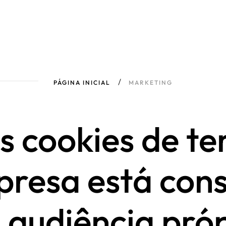
Início
Início
Serviços
Serviços
PÁGINA INICIAL
MARKETING
s cookies de ter
presa está cons
audiência pró