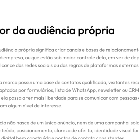
or da audiência própria
udiência própria significa criar canais e bases de relacionamen
 empresa, ou que estão sob maior controle dela, em vez de de
lcance das redes sociais ou das regras de plataformas externas
marca possui uma base de contatos qualificada, visitantes rec
 captados por formulários, lista de WhatsApp, newsletter ou CRM
 ela passa a ter mais liberdade para se comunicar com pessoas 
m algum nível de interesse.
cia não nasce de um único anúncio, nem de uma campanha isol
teúdo, posicionamento, clareza de oferta, identidade visual for
 digital bem construída e pontos de contato consistentes.