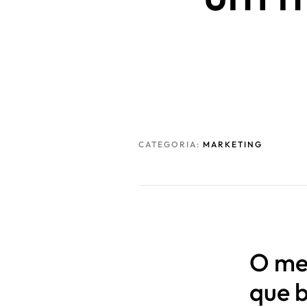
CATEGORIA:
MARKETING
O me
que 