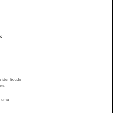
o
e
a identidade
es.
r uma