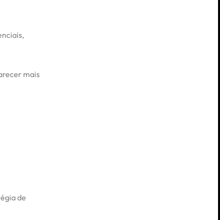
nciais,
arecer mais
tégia de