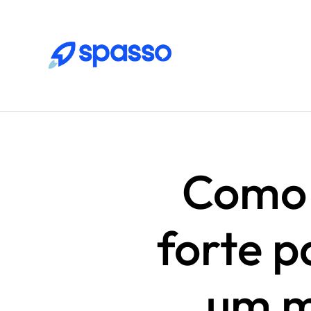
Como 
forte p
um m