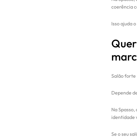
Blog
coerência c
Contato
Isso ajuda o
Quer
marc
Salão forte
Depende de 
Na Spasso, 
identidade v
Se o seu sa