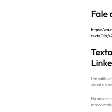
Fale
https://wa
text=Olá,
Text
Link
Um salão de
visual e o 
No novo art
marca mais 