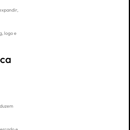
 expandir,
, logo e
ica
reduzem
mercado e