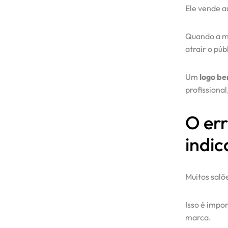
Ele vende a
Quando a ma
atrair o púb
Um
logo be
profissiona
O er
indi
Muitos salõ
Isso é impo
marca.