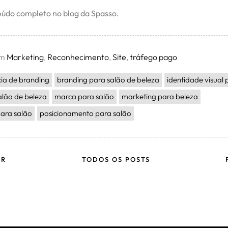
eúdo completo no blog da Spasso.
em
Marketing
,
Reconhecimento
,
Site
,
tráfego pago
ia de branding
branding para salão de beleza
identidade visual 
alão de beleza
marca para salão
marketing para beleza
ara salão
posicionamento para salão
OR
TODOS OS POSTS