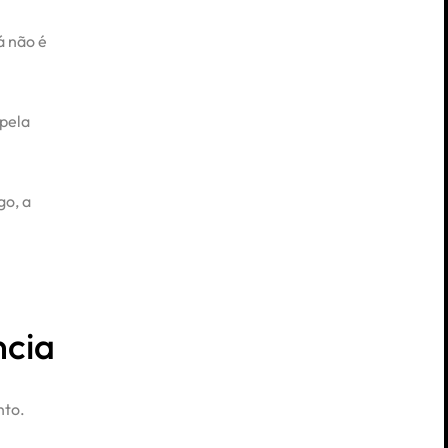
á não é
 pela
go, a
ncia
nto.