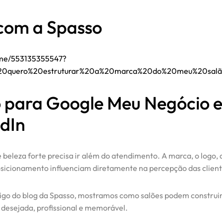
 com a Spasso
.me/553135355547?
%20quero%20estruturar%20a%20marca%20do%20meu%20salã
o para Google Meu Negócio 
edIn
 beleza forte precisa ir além do atendimento. A marca, o logo, 
posicionamento influenciam diretamente na percepção das client
igo do blog da Spasso, mostramos como salões podem construi
desejada, profissional e memorável.