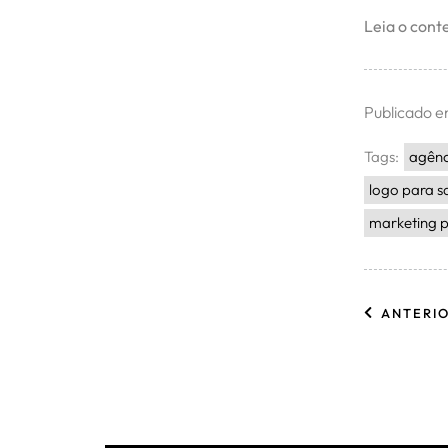
Leia o cont
Publicado 
Tags:
agênc
logo para s
marketing p
ANTERI