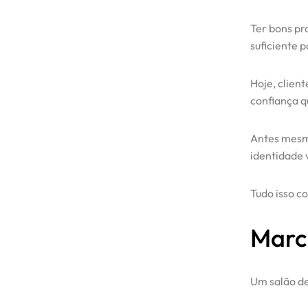
Ter bons pr
suficiente 
Hoje, clien
confiança q
Antes mesmo
identidade 
Tudo isso c
Marca
Um salão de