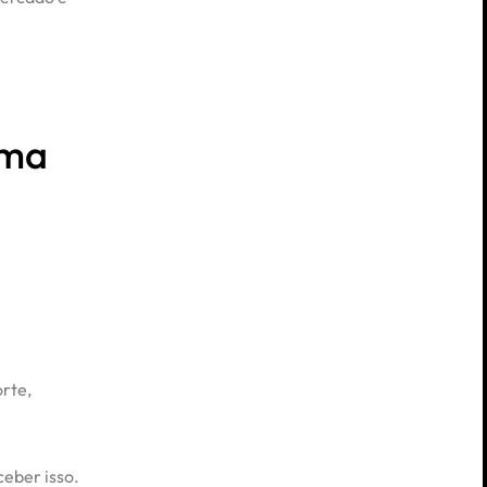
uma
rte,
ceber isso.