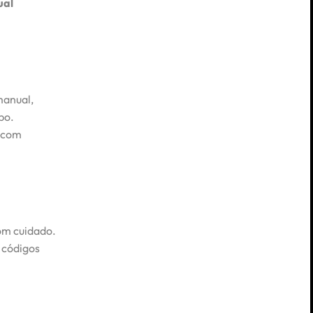
ual
manual,
po.
, com
om cuidado.
 códigos