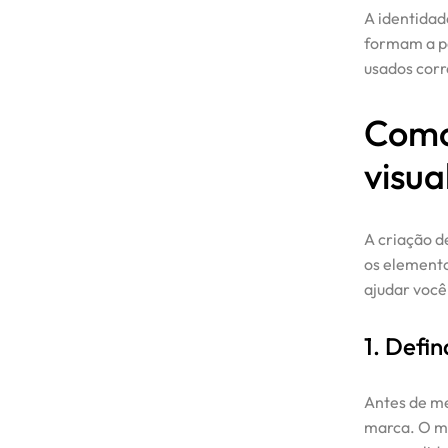
A identidad
formam a p
usados corr
Como
visua
A criação d
os elemento
ajudar você
1. Defi
Antes de me
marca. O man