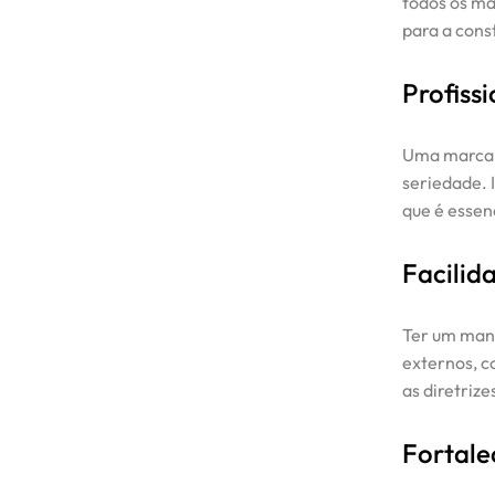
todos os ma
Cases / Projetos
para a con
Blog
Profiss
Uma marca q
Contato
seriedade. 
que é essen
Facilid
Ter um manu
externos, c
as diretriz
Fortale