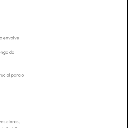
la envolve
ongo do
rucial para o
es claras,