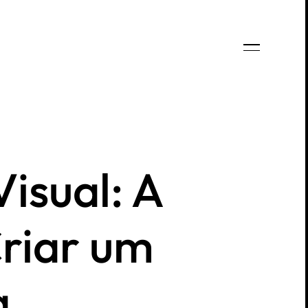
Cases / Projetos
Cases / Projetos
Blog
Blog
Contato
Contato
isual: A
riar um
a