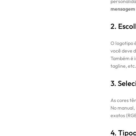
personalid
mensagem 
2. Escol
O logotipo 
você deve d
Também é im
tagline, etc
3. Sele
As cores tê
No manual, 
exatos (RGB
4. Tipo