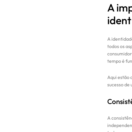
A im
ident
A identidad
todos os as
consumidore
tempo é fun
Aqui estão 
sucesso de
Início
Consist
Serviços
A consistên
independent