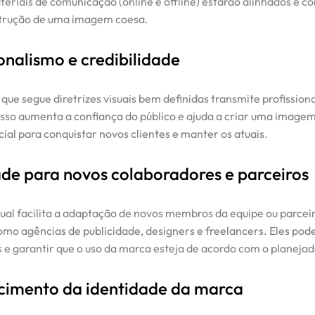
teriais de comunicação (online e offline) estarão alinhados e co
strução de uma imagem coesa.
ionalismo e credibilidade
ue segue diretrizes visuais bem definidas transmite profission
Isso aumenta a confiança do público e ajuda a criar uma imagem 
cial para conquistar novos clientes e manter os atuais.
ade para novos colaboradores e parceiros
al facilita a adaptação de novos membros da equipe ou parcei
omo agências de publicidade, designers e freelancers. Eles pod
es e garantir que o uso da marca esteja de acordo com o planejad
cimento da identidade da marca