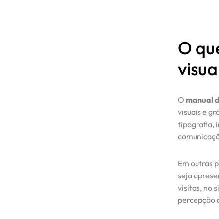
O qu
visua
O
manual d
visuais e gr
tipografia,
comunicação
Em outras p
seja aprese
visitas, no 
percepção d