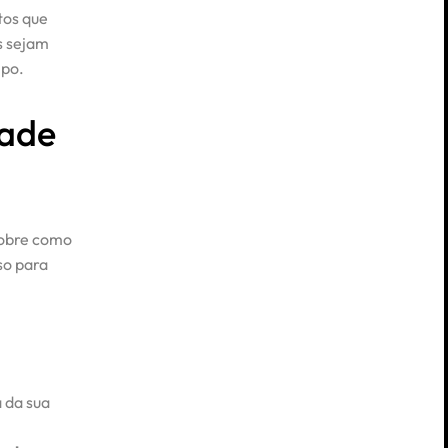
tos que
s sejam
mpo.
dade
sobre como
so para
 da sua