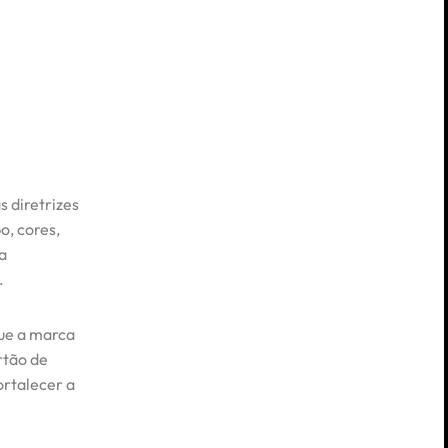
 diretrizes
o, cores,
a
.
que a marca
rtão de
fortalecer a