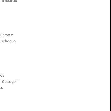
ntribuirão
alismo e
sólida, o
ros
erão seguir
o.