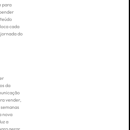
e para
epender
nteúdo
loca cada
 jornada do
er
os da
municação
ra vender,
r semanas
a nova
duz a
para gerar