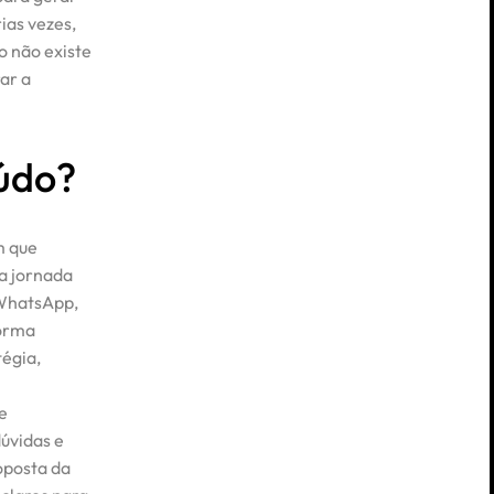
ias vezes,
o não existe
ar a
údo?
m que
a jornada
 WhatsApp,
forma
tégia,
e
úvidas e
oposta da