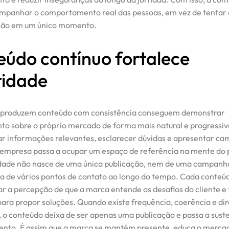
mpanhar o comportamento real das pessoas, em vez de tentar
isão em um único momento.
údo contínuo fortalece
ridade
 produzem conteúdo com consistência conseguem demonstrar
o sobre o próprio mercado de forma mais natural e progressiv
r informações relevantes, esclarecer dúvidas e apresentar ca
a empresa passa a ocupar um espaço de referência na mente do 
dade não nasce de uma única publicação, nem de uma campanha
 de vários pontos de contato ao longo do tempo. Cada conteúd
ar a percepção de que a marca entende os desafios do cliente e
para propor soluções. Quando existe frequência, coerência e di
, o conteúdo deixa de ser apenas uma publicação e passa a sust
nto. É assim que a marca se mantém presente, educa o merca