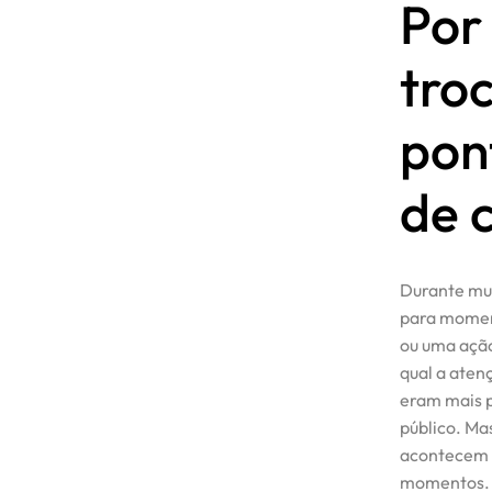
Por
tro
pon
de 
Durante mui
para momen
ou uma ação
qual a aten
eram mais p
público. Ma
acontecem d
momentos. A