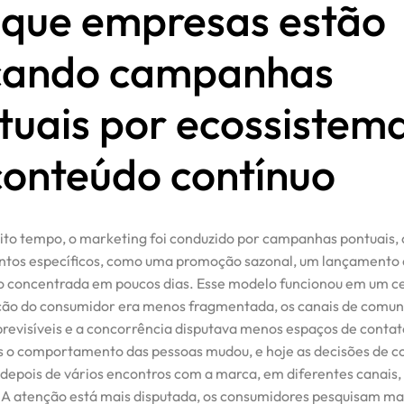
 que empresas estão
cando campanhas
tuais por ecossistem
conteúdo contínuo
to tempo, o marketing foi conduzido por campanhas pontuais, 
tos específicos, como uma promoção sazonal, um lançamento 
 concentrada em poucos dias. Esse modelo funcionou em um c
ção do consumidor era menos fragmentada, os canais de comu
revisíveis e a concorrência disputava menos espaços de conta
s o comportamento das pessoas mudou, e hoje as decisões de 
epois de vários encontros com a marca, em diferentes canais,
 atenção está mais disputada, os consumidores pesquisam mai