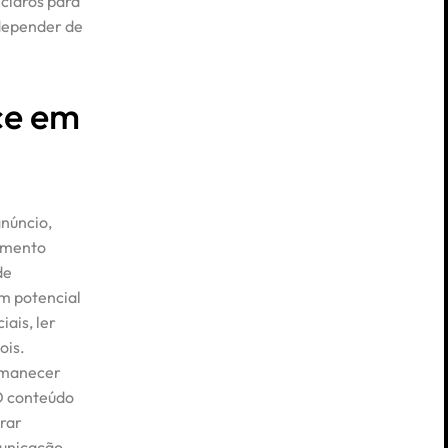
 claros para
depender de
ce em
núncio,
imento
de
Um potencial
iais, ler
ois.
rmanecer
O conteúdo
trar
municação