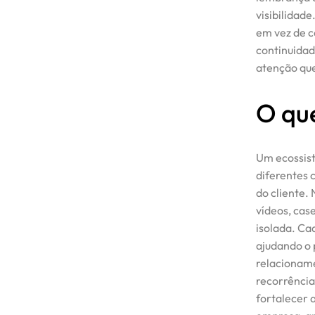
visibilidad
em vez de c
continuidad
atenção que
O qu
Um ecossist
diferentes 
do cliente.
vídeos, cas
Início
isolada. Ca
ajudando o 
relacioname
Serviços
recorrência
fortalecer 