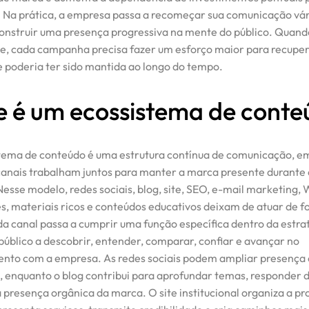
e. Na prática, a empresa passa a recomeçar sua comunicação vár
onstruir uma presença progressiva na mente do público. Quand
e, cada campanha precisa fazer um esforço maior para recuper
 poderia ter sido mantida ao longo do tempo.
e é um ecossistema de conte
ema de conteúdo é uma estrutura contínua de comunicação, e
canais trabalham juntos para manter a marca presente durante 
 Nesse modelo, redes sociais, blog, site, SEO, e-mail marketing,
es, materiais ricos e conteúdos educativos deixam de atuar de 
da canal passa a cumprir uma função específica dentro da estra
público a descobrir, entender, comparar, confiar e avançar no
nto com a empresa. As redes sociais podem ampliar presença 
, enquanto o blog contribui para aprofundar temas, responder d
a presença orgânica da marca. O site institucional organiza a pr