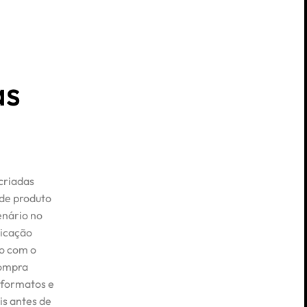
as
criadas
de produto
enário no
nicação
to com o
compra
 formatos e
s antes de