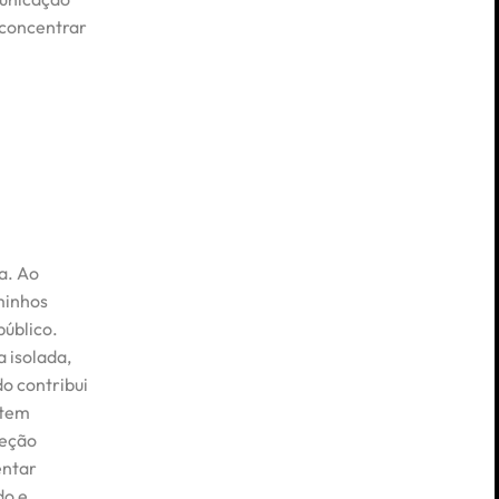
 concentrar
a. Ao
minhos
público.
 isolada,
o contribui
 tem
reção
entar
do e