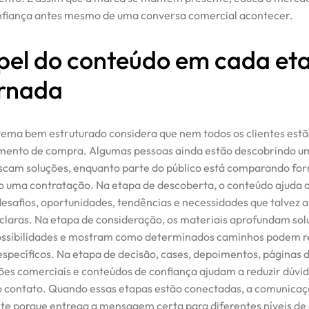
nfiança antes mesmo de uma conversa comercial acontecer.
pel do conteúdo em cada et
ornada
ema bem estruturado considera que nem todos os clientes estã
nto de compra. Algumas pessoas ainda estão descobrindo u
uscam soluções, enquanto parte do público está comparando fo
o uma contratação. Na etapa de descoberta, o conteúdo ajuda o
 desafios, oportunidades, tendências e necessidades que talvez 
claras. Na etapa de consideração, os materiais aprofundam sol
ossibilidades e mostram como determinados caminhos podem r
specíficos. Na etapa de decisão, cases, depoimentos, páginas d
es comerciais e conteúdos de confiança ajudam a reduzir dúvid
 contato. Quando essas etapas estão conectadas, a comunicaç
nte porque entrega a mensagem certa para diferentes níveis de