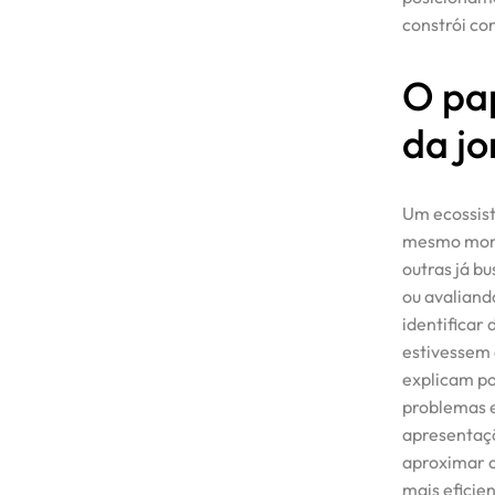
constrói co
O pa
da j
Um ecossist
mesmo mome
outras já b
ou avaliand
identificar
estivessem 
explicam p
problemas e
apresentaçõ
aproximar o
mais eficie