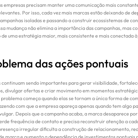
as empresas precisam manter uma comunicação mais constant
elevantes. Por isso, cada vez mais marcas estão deixando de d
ampanhas isoladas e passando a construir ecossistemas de co
ssa mudança não elimina a importância das campanhas, mas co
 de uma estratégia maior, mais consistente e mais conectada à
oblema das ações pontuais
ontinuam sendo importantes para gerar visibilidade, fortalec
, divulgar ofertas e criar movimento em momentos estratégic
 problema começa quando elas se tornam a única forma de co
azendo com que a empresa apareça apenas quando tem algo pa
ivulgar. Depois que a campanha acaba, a marca desaparece po
erde frequência de contato e precisa reconstruir atenção a cad
presença irregular dificulta a construção de relacionamento, re
e marca e aumenta a dependência de investimentos pontuais 