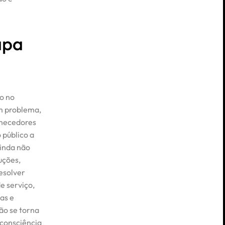
apa
o no
m problema,
rnecedores
 público a
ainda não
uções,
esolver
e serviço,
as e
ão se torna
 consciência