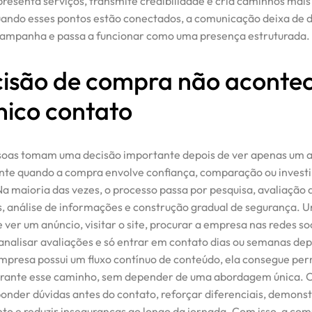
resenta serviços, transmite credibilidade e cria caminhos mais
ando esses pontos estão conectados, a comunicação deixa de 
campanha e passa a funcionar como uma presença estruturada.
cisão de compra não aconte
nico contato
soas tomam uma decisão importante depois de ver apenas um a
nte quando a compra envolve confiança, comparação ou invest
Na maioria das vezes, o processo passa por pesquisa, avaliação 
s, análise de informações e construção gradual de segurança. 
 ver um anúncio, visitar o site, procurar a empresa nas redes soc
analisar avaliações e só entrar em contato dias ou semanas dep
presa possui um fluxo contínuo de conteúdo, ela consegue pe
urante esse caminho, sem depender de uma abordagem única. 
ponder dúvidas antes do contato, reforçar diferenciais, demons
o e reduzir inseguranças ao longo da jornada. Com isso, a co