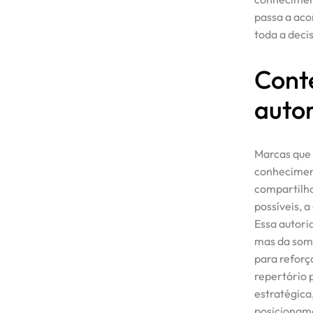
passa a aco
toda a dec
Conte
auto
Marcas que
conheciment
compartilha
possíveis, 
Essa autori
mas da soma
para reforç
repertório 
estratégica
posicioname