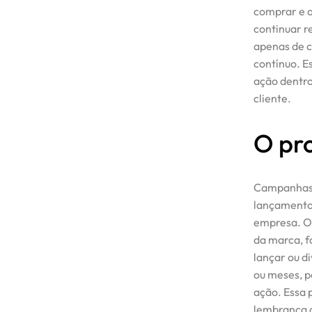
comprar e 
continuar r
apenas de c
contínuo. E
ação dentro
cliente.
O pr
Campanhas c
lançamentos
empresa. O
da marca, f
lançar ou d
ou meses, p
ação. Essa 
lembrança d