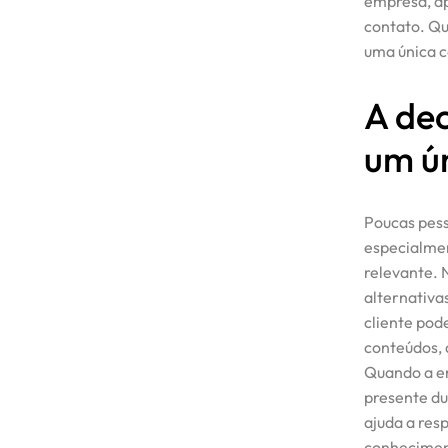
empresa, ap
Cases / Projetos
contato. Qu
uma única 
Blog
A de
Contato
um ú
Poucas pes
especialme
relevante. 
alternativa
cliente pode
conteúdos, 
Quando a em
presente d
ajuda a res
conheciment