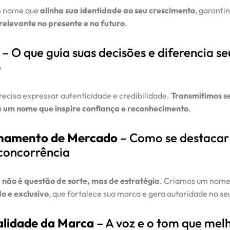
m nome que
alinha sua identidade ao seu crescimento
, garanti
 relevante no presente e no futuro
.
– O que guia suas decisões e diferencia se
o
ecisa expressar autenticidade e credibilidade.
Transmitimos se
e um nome que inspire confiança e reconhecimento
.
onamento de Mercado
– Como se destaca
concorrência
r
não é questão de sorte, mas de estratégia
. Criamos um nom
o e exclusivo
, que fortalece sua marca e gera autoridade no s
alidade da Marca
– A voz e o tom que mel