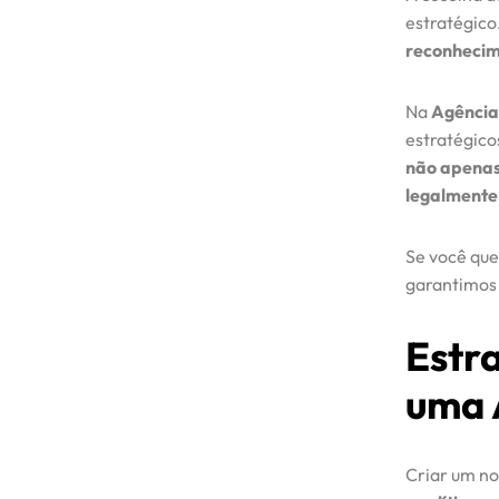
estratégic
reconhecim
Na
Agência
estratégico
não apenas
legalmente
Se você que
garantimos
Estr
Início
uma 
Serviços
Criar um 