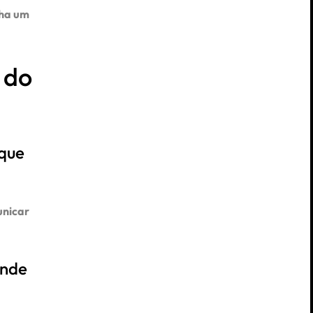
ha um
 do
 que
unicar
onde