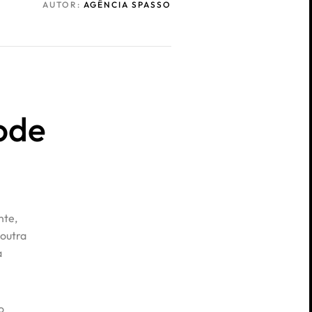
AUTOR:
AGÊNCIA SPASSO
ode
nte,
 outra
a
o