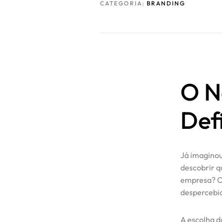
CATEGORIA:
BRANDING
O N
Def
Já imaginou
descobrir q
empresa? Ou
despercebi
A escolha 