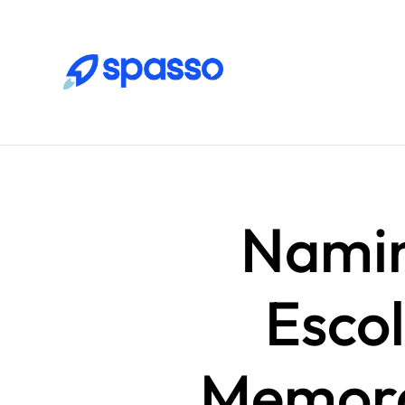
Namin
Esco
Memoráv