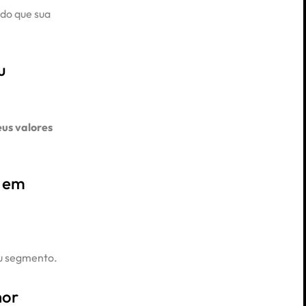
ndo que sua
u
us valores
r em
e
eu segmento.
hor