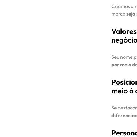
Criamos u
marca
seja
Valores
negóci
Seu nome pr
por meio d
Posici
meio à 
Se destaca
diferenciad
Person