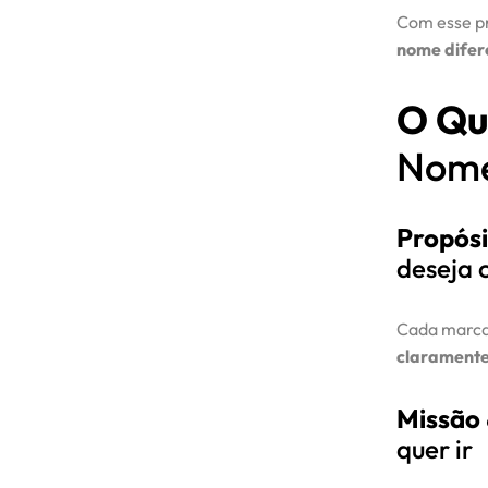
Com esse pr
nome difer
O Qu
Nome
Propósi
deseja 
Cada marca
claramente
Missão
quer ir