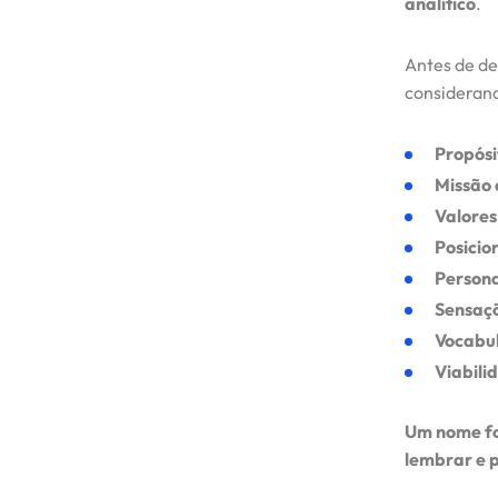
analítico
.
Cases / Projetos
Antes de de
Blog
considerand
Propósi
Contato
Missão 
Valores
Posici
Person
Sensaç
Vocabul
Viabili
Um nome for
lembrar e p