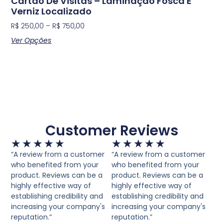
Cartão De Visitas – Laminação Fosca E
Verniz Localizado
Serviços
R$
250,00
–
R$
750,00
Ver Opções
Cases / Projetos
Blog
Contato
Customer Reviews
★
★
★
★
★
★
★
★
★
★
“A review from a customer
“A review from a customer
who benefited from your
who benefited from your
product. Reviews can be a
product. Reviews can be a
highly effective way of
highly effective way of
establishing credibility and
establishing credibility and
increasing your company's
increasing your company's
reputation.”
reputation.”