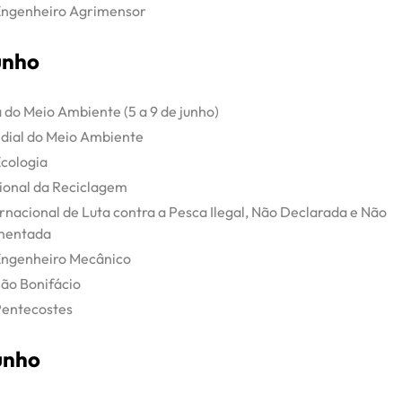
Engenheiro Agrimensor
unho
do Meio Ambiente (5 a 9 de junho)
dial do Meio Ambiente
Ecologia
ional da Reciclagem
ernacional de Luta contra a Pesca Ilegal, Não Declarada e Não
mentada
Engenheiro Mecânico
São Bonifácio
Pentecostes
unho