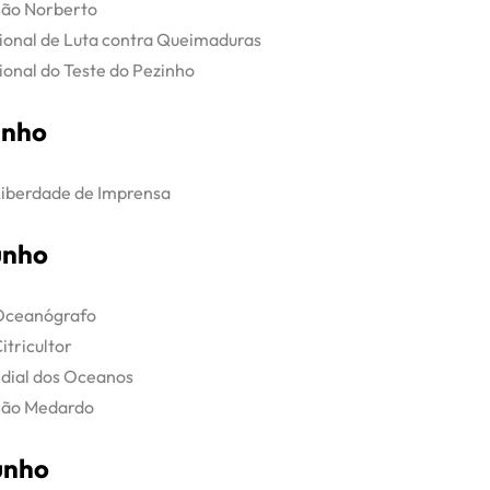
São Norberto
ional de Luta contra Queimaduras
ional do Teste do Pezinho
unho
Liberdade de Imprensa
unho
Oceanógrafo
itricultor
dial dos Oceanos
São Medardo
unho