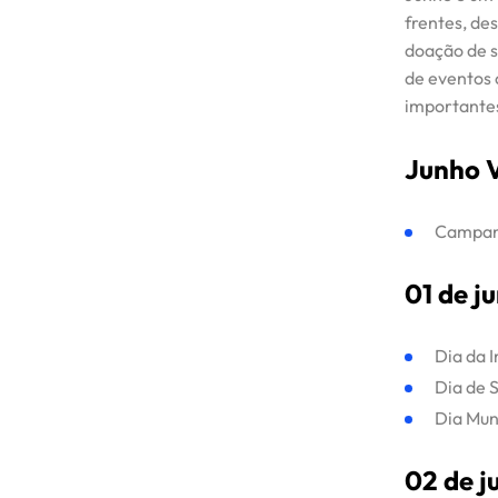
frentes, de
doação de s
de eventos c
importantes
Junho 
Campanh
01 de j
Início
Dia da 
Dia de 
Dia Mun
Serviços
02 de j