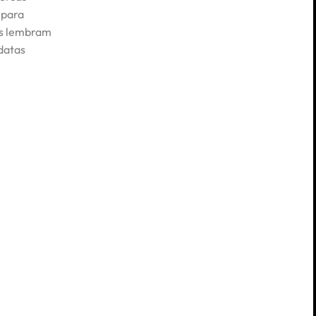
 para
os lembram
 datas