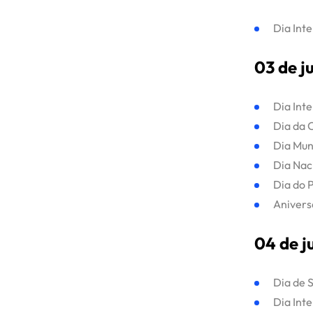
Cases / Projetos
Dia Inte
Blog
03 de j
Contato
Dia Int
Dia da 
Dia Mund
Dia Nac
Dia do P
Anivers
04 de j
Dia de S
Dia Int