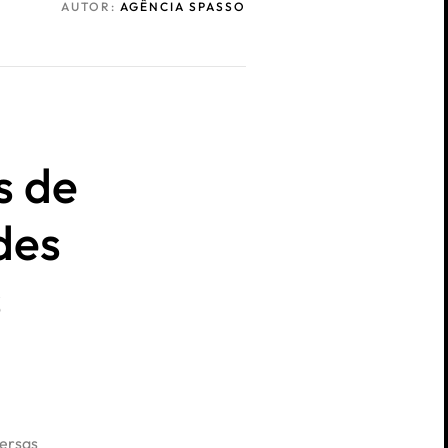
AUTOR:
AGÊNCIA SPASSO
s de
des
s
ersas